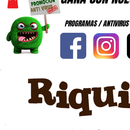
PROGRAMAS / ANTIVIRUS