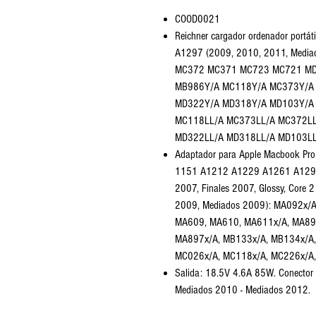
COOD0021
Reichner cargador ordenador portá
A1297 (2009, 2010, 2011, Med
MC372 MC371 MC723 MC721 MD
MB986Y/A MC118Y/A MC373Y/A
MD322Y/A MD318Y/A MD103Y/A
MC118LL/A MC373LL/A MC372LL
MD322LL/A MD318LL/A MD103LL/
Adaptador para Apple Macbook P
1151 A1212 A1229 A1261 A1297 (
2007, Finales 2007, Glossy, Core 2 
2009, Mediados 2009): MA092x/
MA609, MA610, MA611x/A, MA89
MA897x/A, MB133x/A, MB134x/A,
MC026x/A, MC118x/A, MC226x/A,
Salida: 18.5V 4.6A 85W. Conector
Mediados 2010 - Mediados 2012.