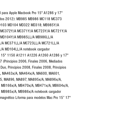
til para Apple Macbook Pro 15" A1286 y 17"
iados 2012): MB985 MB986 MC118 MC373
103 MD104 MD322 MD318; MB985Y/A
 MC372Y/A MC371Y/A MC723Y/A MC721Y/A
 MD104Y/A MB985LL/A MB986LL/A
/A MC371LL/A MC723LL/A MC721LL/A
A MD104LL/A notebook cargador
ro 15" 1150 A1211 A1226 A1260 A1286 y 17"
Principios 2006, Finales 2006, Mediados
Duo, Principios 2008, Finales 2008, Principios
A, MA463x/A, MA464x/A, MA600, MA601,
5, MA896, MA897, MA895x/A, MA896x/A,
 MB166x/A, MB470x/A, MB471x/A, MB604x/A,
 MB985x/A, MB986x/A notebook cargador
 magnético L-forma para modelos Mac Pro 15” 17"