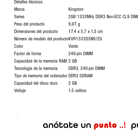
Detalles técnicos
Marca
Kingston
Series
2GB 1333MHz DDR3 Non-ECC CL9 DI
Peso del producto
9,07 g
Dimensiones del producto
17,4 x 5,7 x 1,3 cm
Número de modelo del producto
KVR1333D3N9/2G
Color
Verde
Factor de forma
240-pin DIMM
Capacidad de la memoria RAM
2 GB
Tecnología de la memoria
DDR3, 240-pin DIMM
Tipo de memoria del ordenador
DDR3 SDRAM
Capacidad del disco duro
2 GB
Voltaje
1.5 voltios
anótate
un
..!
p
punto