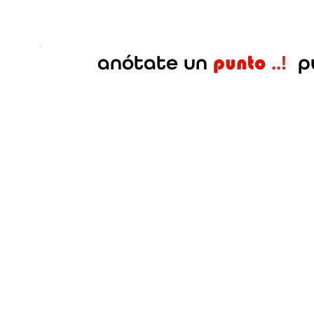
anótate
un
..!
p
punto